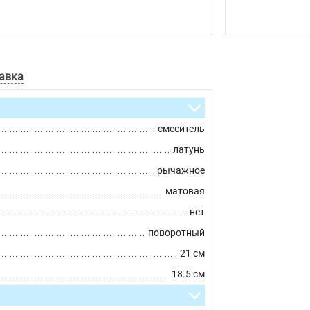
авка
смеситель
латунь
рычажное
матовая
нет
поворотный
21 см
18.5 см