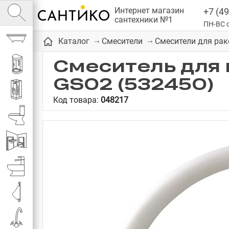
Интернет магазин
+7 (49
сантехники №1
ПН-ВС с
Ванны
Каталог
Смесители
Смесители для ра
Смеситель для 
Душевые кабины
GS02 (532450)
Душевые
Код товара:
048217
Унитазы
Инсталляции
Биде
Писсуары
Смесители