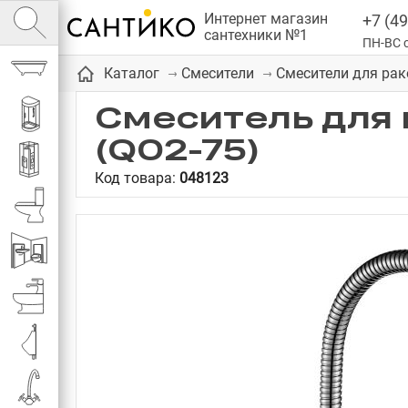
Интернет магазин
+7 (49
сантехники №1
ПН-ВС с
Ванны
Каталог
Смесители
Смесители для ра
Смеситель для 
Душевые кабины
(Q02-75)
Душевые
Код товара:
048123
Унитазы
Инсталляции
Биде
Писсуары
Смесители