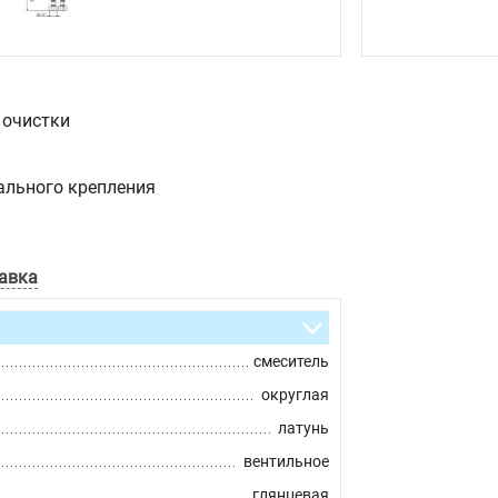
 очистки
ального крепления
авка
смеситель
округлая
латунь
вентильное
глянцевая