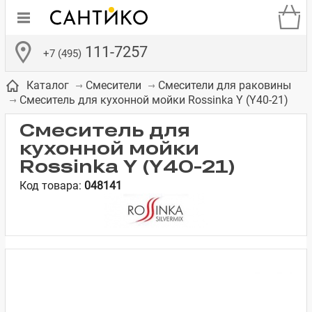
111-7257
+7 (495)
Каталог
Смесители
Смесители для раковины
Смеситель для кухонной мойки Rossinka Y (Y40-21)
Смеситель для
кухонной мойки
Rossinka Y (Y40-21)
де
ки
а­
Смесители для
Зеркало-шкаф
Бачки для
Полки в ванную
Сиденья для
Комоды в
Код товара:
048141
встраиваемых
унитазов
унитазов
комнату
ванную комнату
е
систем