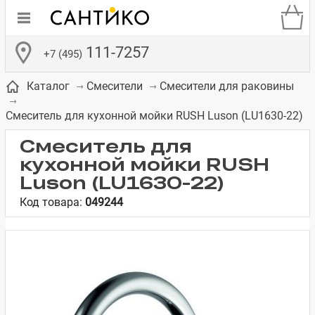
111-7257
+7 (495)
Каталог
Смесители
Смесители для раковины
Смеситель для кухонной мойки RUSH Luson (LU1630-22)
Смеситель для
кухонной мойки RUSH
де
ки
а­
Смесители для
Зеркало-шкаф
Бачки для
Полки в ванную
Сиденья для
Комоды в
Luson (LU1630-22)
встраиваемых
унитазов
унитазов
комнату
ванную комнату
Код товара:
049244
е
систем