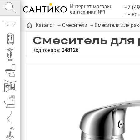
Интернет магазин
+7 (49
сантехники №1
ПН-ВС с
Ванны
Каталог
Смесители
Смесители для ра
Смеситель для 
Душевые кабины
Код товара:
048126
Душевые
Унитазы
Инсталляции
Биде
Писсуары
Смесители