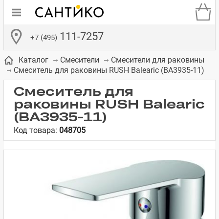
111-7257
+7 (495)
Каталог
Смесители
Смесители для раковины
Смеситель для раковины RUSH Balearic (BA3935-11)
Смеситель для
раковины RUSH Balearic
(BA3935-11)
де
ки
а­
Смесители для
Зеркало-шкаф
Бачки для
Полки в ванную
Сиденья для
Комоды в
Код товара:
048705
встраиваемых
унитазов
унитазов
комнату
ванную комнату
е
систем