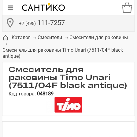
111-7257
+7 (495)
Каталог
Смесители
Смесители для раковины
Смеситель для раковины Timo Unari (7511/04F black
antique)
Смеситель для
раковины Timo Unari
де
ки
а­
Смесители для
Зеркало-шкаф
Бачки для
Полки в ванную
Сиденья для
Комоды в
встраиваемых
унитазов
унитазов
комнату
ванную комнату
(7511/04F black antique)
е
систем
Код товара:
048189