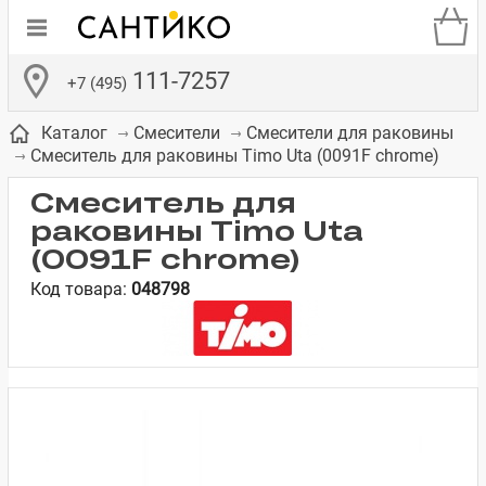
111-7257
+7 (495)
Каталог
Смесители
Смесители для раковины
Смеситель для раковины Timo Uta (0091F chrome)
Смеситель для
раковины Timo Uta
(0091F chrome)
де
ки
а­
Смесители для
Зеркало-шкаф
Бачки для
Полки в ванную
Сиденья для
Комоды в
Код товара:
048798
встраиваемых
унитазов
унитазов
комнату
ванную комнату
е
систем