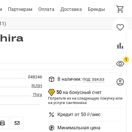
и
Партнерам
Оплата
Доставка
Бренды
11)
hira
048246
В наличии:
под заказ
RUSH
50
на бонусный счет
Thira
Потратьте их на следующую покупку или
на услуги сантехника
Кредит от 50 ₽/мес
Минимальная цена