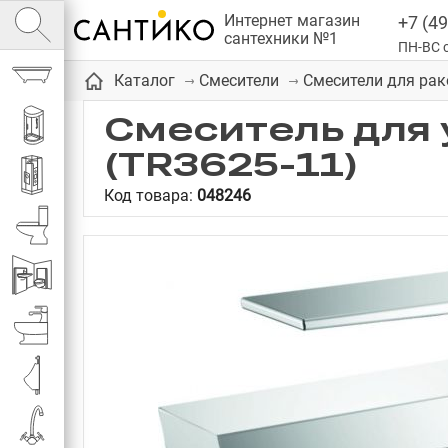
Интернет магазин
+7 (49
сантехники №1
ПН-ВС с
Ванны
Каталог
Смесители
Смесители для ра
Смеситель для 
Душевые кабины
(TR3625-11)
Душевые
Код товара:
048246
Унитазы
Инсталляции
Биде
Писсуары
Смесители