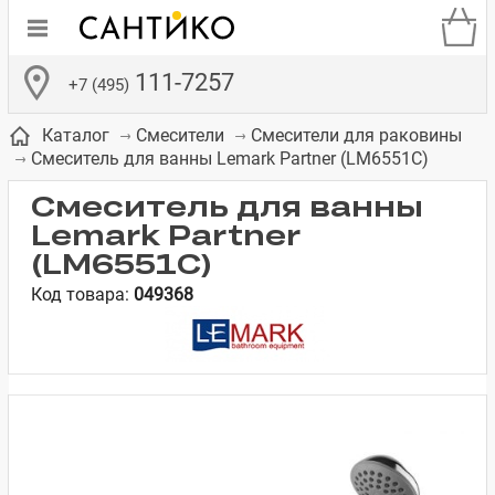
111-7257
+7 (495)
Каталог
Смесители
Смесители для раковины
Смеситель для ванны Lemark Partner (LM6551C)
Смеситель для ванны
Lemark Partner
(LM6551C)
де
ки
а­
Смесители для
Зеркало-шкаф
Бачки для
Полки в ванную
Сиденья для
Комоды в
Код товара:
049368
встраиваемых
унитазов
унитазов
комнату
ванную комнату
е
систем