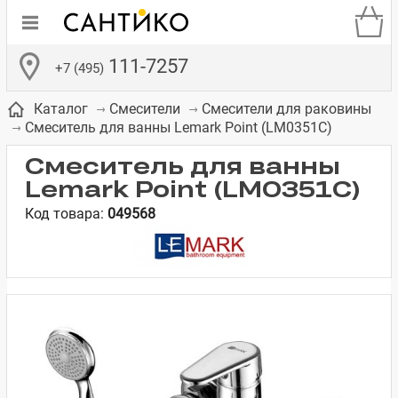
111-7257
+7 (495)
Каталог
Смесители
Смесители для раковины
Смеситель для ванны Lemark Point (LM0351C)
Смеситель для ванны
Lemark Point (LM0351C)
Код товара:
049568
де
ки
а­
Смесители для
Зеркало-шкаф
Бачки для
Полки в ванную
Сиденья для
Комоды в
встраиваемых
унитазов
унитазов
комнату
ванную комнату
е
систем