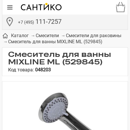
111-7257
+7 (495)
Каталог
Смесители
Смесители для раковины
Смеситель для ванны MIXLINE ML (529845)
Смеситель для ванны
MIXLINE ML (529845)
Код товара:
048203
де
ки
а­
Смесители для
Зеркало-шкаф
Бачки для
Полки в ванную
Сиденья для
Комоды в
встраиваемых
унитазов
унитазов
комнату
ванную комнату
е
систем