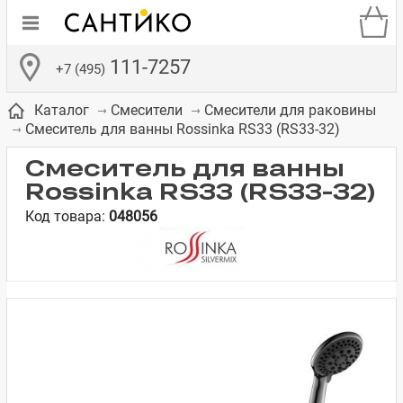
111-7257
+7 (495)
Каталог
Смесители
Смесители для раковины
Смеситель для ванны Rossinka RS33 (RS33-32)
Смеситель для ванны
Rossinka RS33 (RS33-32)
Код товара:
048056
де
ки
а­
Смесители для
Зеркало-шкаф
Бачки для
Полки в ванную
Сиденья для
Комоды в
встраиваемых
унитазов
унитазов
комнату
ванную комнату
е
систем