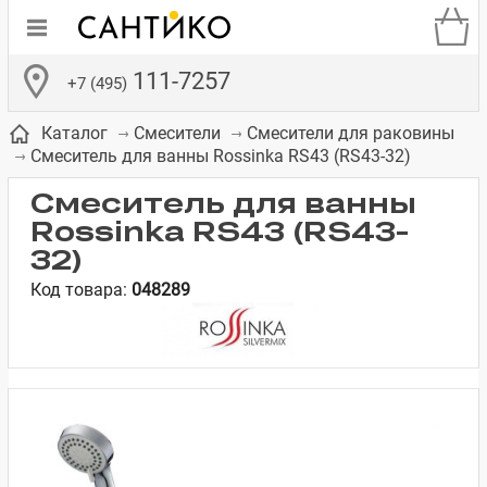
111-7257
+7 (495)
Каталог
Смесители
Смесители для раковины
Смеситель для ванны Rossinka RS43 (RS43-32)
Смеситель для ванны
Rossinka RS43 (RS43-
32)
де
ки
а­
Смесители для
Зеркало-шкаф
Бачки для
Полки в ванную
Сиденья для
Комоды в
Код товара:
048289
встраиваемых
унитазов
унитазов
комнату
ванную комнату
е
систем