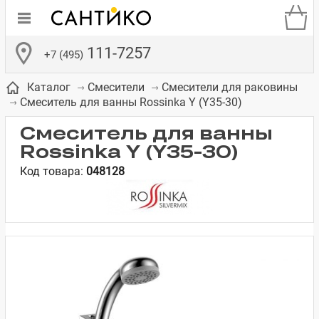
111-7257
+7 (495)
Каталог
Смесители
Смесители для раковины
Смеситель для ванны Rossinka Y (Y35-30)
Смеситель для ванны
Rossinka Y (Y35-30)
Код товара:
048128
де
ки
а­
Смесители для
Зеркало-шкаф
Бачки для
Полки в ванную
Сиденья для
Комоды в
встраиваемых
унитазов
унитазов
комнату
ванную комнату
е
систем