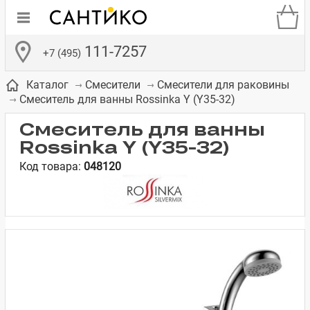
111-7257
+7 (495)
Каталог
Смесители
Смесители для раковины
Смеситель для ванны Rossinka Y (Y35-32)
Смеситель для ванны
Rossinka Y (Y35-32)
Код товара:
048120
де
ки
а­
Смесители для
Зеркало-шкаф
Бачки для
Полки в ванную
Сиденья для
Комоды в
встраиваемых
унитазов
унитазов
комнату
ванную комнату
е
систем