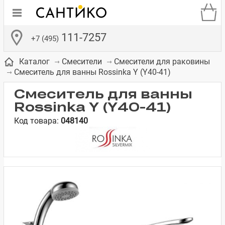
111-7257
+7 (495)
Каталог
Смесители
Смесители для раковины
Смеситель для ванны Rossinka Y (Y40-41)
Смеситель для ванны
Rossinka Y (Y40-41)
Код товара:
048140
де
ки
а­
Смесители для
Зеркало-шкаф
Бачки для
Полки в ванную
Сиденья для
Комоды в
встраиваемых
унитазов
унитазов
комнату
ванную комнату
е
систем