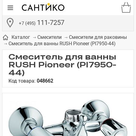
111-7257
+7 (495)
Каталог
Смесители
Смесители для раковины
Смеситель для ванны RUSH Pioneer (PI7950-44)
Смеситель для ванны
RUSH Pioneer (PI7950-
44)
де
ки
а­
Смесители для
Зеркало-шкаф
Бачки для
Полки в ванную
Сиденья для
Комоды в
Код товара:
048662
встраиваемых
унитазов
унитазов
комнату
ванную комнату
е
систем