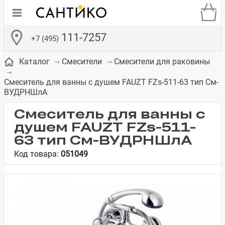
111-7257
+7 (495)
Каталог
Смесители
Смесители для раковины
Смеситель для ванны с душем FAUZT FZs-511-63 тип См-
ВУДРНШлА
Смеситель для ванны с
душем FAUZT FZs-511-
де
ки
а­
Смесители для
Зеркало-шкаф
Бачки для
Полки в ванную
Сиденья для
Комоды в
встраиваемых
унитазов
унитазов
комнату
ванную комнату
63 тип См-ВУДРНШлА
е
систем
Код товара:
051049