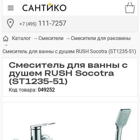
111-7257
+7 (495)
Каталог
Смесители
Смесители для раковины
Смеситель для ванны с душем RUSH Socotra (ST1235-51)
Смеситель для ванны с
душем RUSH Socotra
де
ки
а­
Смесители для
Зеркало-шкаф
Бачки для
Полки в ванную
Сиденья для
Комоды в
(ST1235-51)
встраиваемых
унитазов
унитазов
комнату
ванную комнату
Код товара:
049252
е
систем