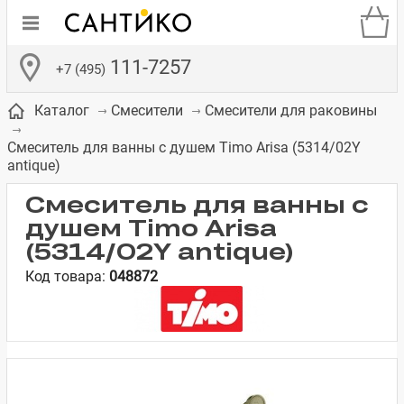
111-7257
+7 (495)
Каталог
Смесители
Смесители для раковины
Смеситель для ванны с душем Timo Arisa (5314/02Y
antique)
Смеситель для ванны с
душем Timo Arisa
де
ки
а­
Смесители для
Зеркало-шкаф
Бачки для
Полки в ванную
Сиденья для
Комоды в
встраиваемых
унитазов
унитазов
комнату
ванную комнату
(5314/02Y antique)
е
систем
Код товара:
048872