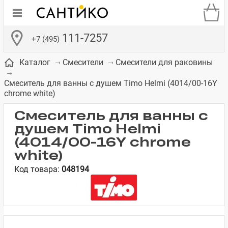
111-7257
+7 (495)
Каталог
Смесители
Смесители для раковины
Смеситель для ванны с душем Timo Helmi (4014/00-16Y
chrome white)
Смеситель для ванны с
душем Timo Helmi
де
ки
а­
Смесители для
Зеркало-шкаф
Бачки для
Полки в ванную
Сиденья для
Комоды в
встраиваемых
унитазов
унитазов
комнату
ванную комнату
(4014/00-16Y chrome
е
систем
white)
Код товара:
048194