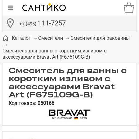
111-7257
+7 (495)
Каталог
Смесители
Смесители для раковины
Смеситель для ванны с коротким изливом с
аксессуарами Bravat Art (F675109G-B)
Смеситель для ванны с
коротким изливом с
де
ки
а­
Смесители для
Зеркало-шкаф
Бачки для
Полки в ванную
Сиденья для
Комоды в
встраиваемых
унитазов
унитазов
комнату
ванную комнату
аксессуарами Bravat
е
систем
Art (F675109G-B)
Код товара:
050166