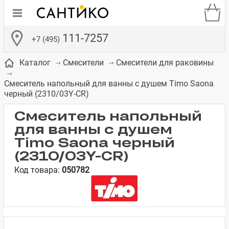
111-7257
+7 (495)
Каталог
Смесители
Смесители для раковины
Смеситель напольный для ванны с душем Timo Saona
черный (2310/03Y-CR)
Смеситель напольный
для ванны с душем
де
ки
а­
Смесители для
Зеркало-шкаф
Бачки для
Полки в ванную
Сиденья для
Комоды в
встраиваемых
унитазов
унитазов
комнату
ванную комнату
Timo Saona черный
е
систем
(2310/03Y-CR)
Код товара:
050782