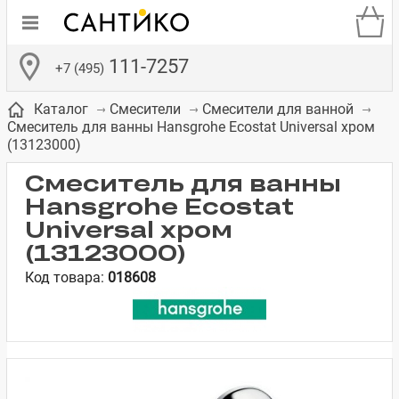
111-7257
+7 (495)
Каталог
Смесители
Смесители для ванной
Смеситель для ванны Hansgrohe Ecostat Universal хром
(13123000)
Смеситель для ванны
Hansgrohe Ecostat
де
ки
а­
Смесители для
Зеркало-шкаф
Бачки для
Полки в ванную
Сиденья для
Комоды в
Universal хром
встраиваемых
унитазов
унитазов
комнату
ванную комнату
(13123000)
е
систем
Код товара:
018608