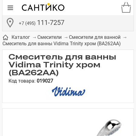
111-7257
+7 (495)
Каталог
Смесители
Смесители для ванной
Смеситель для ванны Vidima Trinity хром (BA262AA)
Смеситель для ванны
Vidima Trinity хром
(BA262AA)
де
ки
а­
Смесители для
Зеркало-шкаф
Бачки для
Полки в ванную
Сиденья для
Комоды в
Код товара:
019027
встраиваемых
унитазов
унитазов
комнату
ванную комнату
е
систем