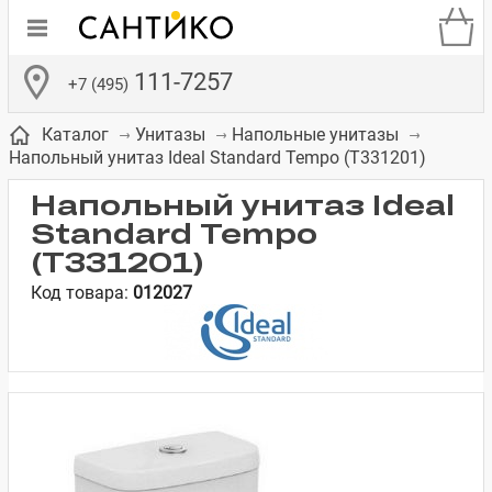
111-7257
+7 (495)
Каталог
Унитазы
Напольные унитазы
Напольный унитаз Ideal Standard Tempo (T331201)
Напольный унитаз Ideal
Standard Tempo
(T331201)
де
ки
а­
Смесители для
Зеркало-шкаф
Бачки для
Полки в ванную
Сиденья для
Комоды в
Код товара:
012027
встраиваемых
унитазов
унитазов
комнату
ванную комнату
е
систем