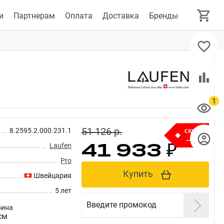
и
Партнерам
Оплата
Доставка
Бренды
51 126 p.
8.2595.2.000.231.1
–18%
41 933 ₽
Laufen
Pro
Купить
Швейцария
5 лет
Введите промокод
бина
см