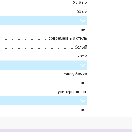
37.5 см
65 см
нет
современный стиль
белый
хром
снизу бачка
нет
универсальное
нет