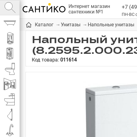
Интернет магазин
+7 (49
сантехники №1
ПН-ВС с
Ванны
Каталог
Унитазы
Напольные унитазы
Напольный унит
Душевые кабины
(8.2595.2.000.2
Душевые
Код товара:
011614
Унитазы
Инсталляции
Биде
Писсуары
Смесители