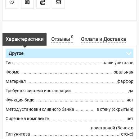
0
Характеристики
Отзывы
Оплата и Доставка
Другое
Тип
чаши унитазов
Форма
овальная
Материал
фарфор
Требуется система инсталляции
да
Функция биде
нет
Метод установки сливного бачка
в стену (скрытый)
Сиденье в комплекте
нет
приставной (бачок в
Тип унитаза
стене)