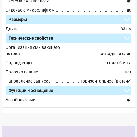
Система антивсплеск
да
Сиденье с микролифтом
да
Размеры
Длина
63 см
Технические свойства
Организация смывающего
потока
каскадный слив
Подвод воды
снизу бачка
Полочка в чаше
нет
Направление выпуска
горизонтальное (в стену)
Функции и оснащение
Безободковый
да