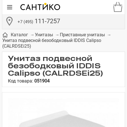
111-7257
+7 (495)
Каталог
Унитазы
Приставные унитазы
Унитаз подвесной безободковый IDDIS Calipso
(CALRDSEi25)
Унитаз подвесной
безободковый IDDIS
де
ки
а­
Смесители для
Зеркало-шкаф
Бачки для
Полки в ванную
Сиденья для
Комоды в
Calipso (CALRDSEi25)
встраиваемых
унитазов
унитазов
комнату
ванную комнату
Код товара:
051904
е
систем