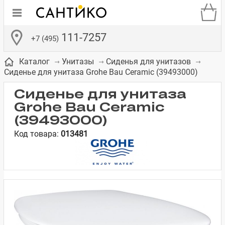
111-7257
+7 (495)
Каталог
Унитазы
Сиденья для унитазов
Сиденье для унитаза Grohe Bau Ceramic (39493000)
Сиденье для унитаза
Grohe Bau Ceramic
(39493000)
де
ки
а­
Смесители для
Зеркало-шкаф
Бачки для
Полки в ванную
Сиденья для
Комоды в
Код товара:
013481
встраиваемых
унитазов
унитазов
комнату
ванную комнату
е
систем