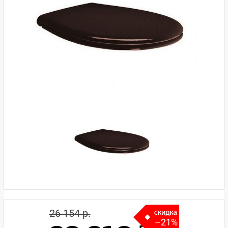
26 154 p.
–21%