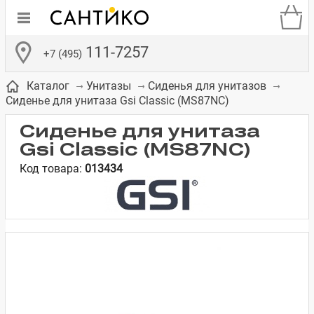
111-7257
+7 (495)
Каталог
Унитазы
Сиденья для унитазов
Сиденье для унитаза Gsi Classic (MS87NC)
Сиденье для унитаза
Gsi Classic (MS87NC)
Код товара:
013434
де
ки
а­
Смесители для
Зеркало-шкаф
Бачки для
Полки в ванную
Сиденья для
Комоды в
встраиваемых
унитазов
унитазов
комнату
ванную комнату
е
систем