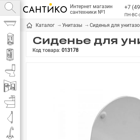
Интернет магазин
+7 (49
сантехники №1
ПН-ВС с
Ванны
Каталог
Унитазы
Сиденья для унитазо
Сиденье для ун
Душевые кабины
Код товара:
013178
Душевые
Унитазы
Инсталляции
Биде
Писсуары
Смесители