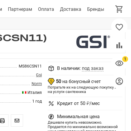
и
Партнерам
Оплата
Доставка
Бренды
6CSN11)
MS86CSN11
В наличии:
под заказ
Gsi
50
на бонусный счет
Norm
Потратьте их на следующую покупку или
на услуги сантехника
Италия
1 год
Кредит от 50 ₽/мес
Минимальная цена
Дешевле купить невозможно.
Продается по минимально возможной