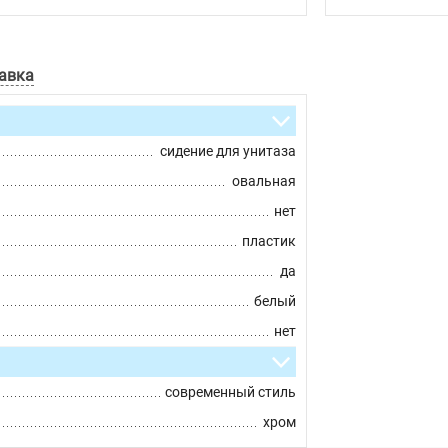
авка
сидение для унитаза
овальная
нет
пластик
да
белый
нет
современный стиль
хром