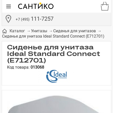
111-7257
+7 (495)
Каталог
Унитазы
Сиденья для унитазов
Сиденье для унитаза Ideal Standard Connect (E712701)
Сиденье для унитаза
Ideal Standard Connect
(E712701)
де
ки
а­
Смесители для
Зеркало-шкаф
Бачки для
Полки в ванную
Сиденья для
Комоды в
Код товара:
013068
встраиваемых
унитазов
унитазов
комнату
ванную комнату
е
систем