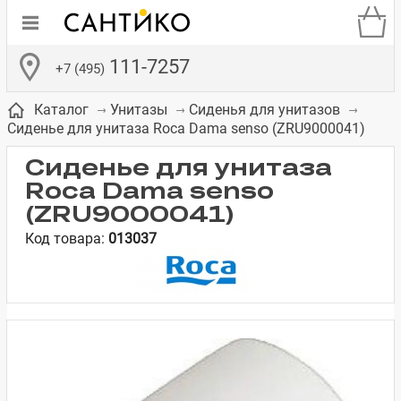
111-7257
+7 (495)
Каталог
Унитазы
Сиденья для унитазов
Сиденье для унитаза Roca Dama senso (ZRU9000041)
Сиденье для унитаза
Roca Dama senso
(ZRU9000041)
де
ки
а­
Смесители для
Зеркало-шкаф
Бачки для
Полки в ванную
Сиденья для
Комоды в
Код товара:
013037
встраиваемых
унитазов
унитазов
комнату
ванную комнату
е
систем