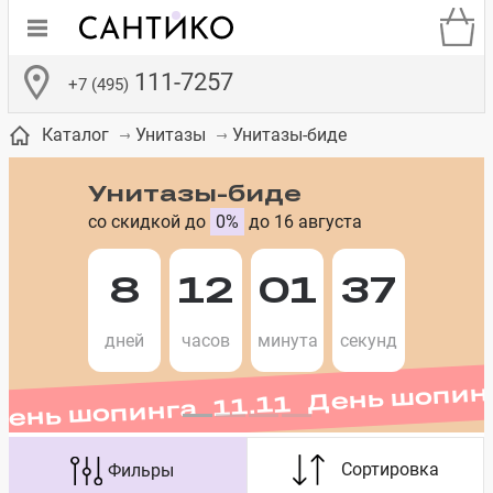
111-7257
+7 (495)
Унитазы-биде
Каталог
Унитазы
Унитазы-биде
со скидкой до
0%
до 16 августа
де
ки
а­
Смесители для
Зеркало-шкаф
Бачки для
Полки в ванную
Сиденья для
Комоды в
8
12
01
37
День шопинга 11.11 День шопин
встраиваемых
унитазов
унитазов
комнату
ванную комнату
е
систем
дней
часов
минута
секунд