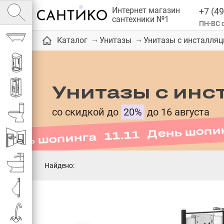
Интернет магазин
+7 (49
сантехники №1
ПН-ВС с
Ванны
Унитазы с инсталляц
Каталог
Унитазы
Душевые кабины
Унитазы с инс
День шопинга 11.11 День шопи
Душевые
со скидкой до
20%
до 16 августа
Унитазы
Инсталляции
Биде
Найдено:
Писсуары
Смесители