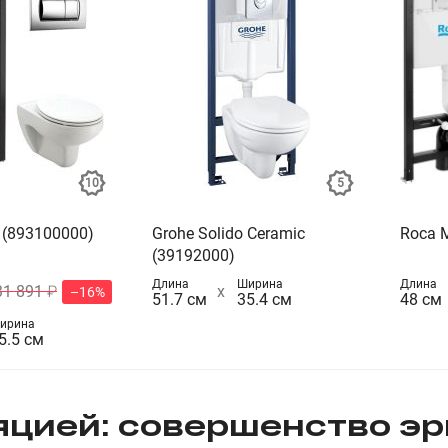
a (893100000)
Grohe Solido Ceramic
Roca M
(39192000)
Длина
Ширина
Длина
31 891 ₽
–16%
51.7 см
35.4 см
48 см
ирина
5.5 см
яцией: совершенство эр