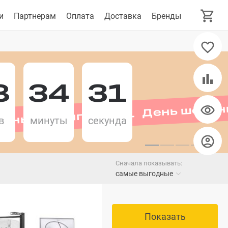
и
Партнерам
Оплата
Доставка
Бренды
8
34
31
День шопинга 11.11 День шопин
в
минуты
секунда
Сначала показывать:
самые выгодные
Показать