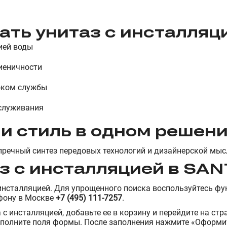
ать у
нитаз с инсталляц
ией воды
иеничности
оком службы
служивания
и стиль в одном решен
упречный синтез передовых технологий и дизайнерской мыс
з с инсталляцией
в SAN
 инсталляцией
. Для упрощенного поиска воспользуйтесь фу
ефону в Москве
+7 (495) 111-7257
.
 с инсталляцией
, добавьте ее в корзину и перейдите на ст
аполните поля формы. После заполнения нажмите «Оформит