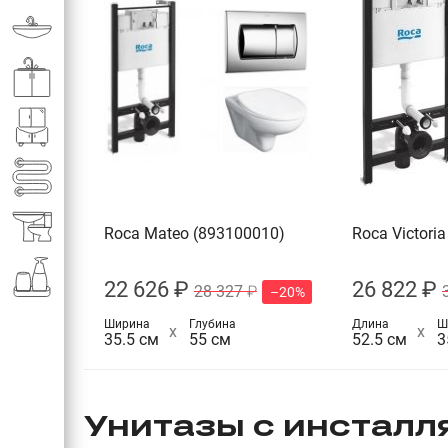
Раковины в ванную комнату
Кухонные мойки
Мебель для ванной комнаты
Полотенце­сушители
Элитная сантехника
Roca Mateo (893100010)
Roca Victori
Аксессуары и комплектующие
22 626 ₽
26 822 ₽
28 327 ₽
–20%
Ширина
Глубина
Длина
Ш
35.5 см
55 см
52.5 см
3
Унитазы с инсталл