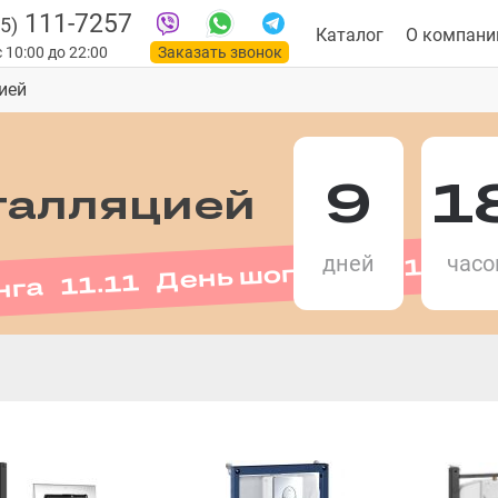
111-7257
5)
Каталог
О компани
 10:00 до 22:00
Заказать звонок
ией
9
1
талляцией
нга 11.11 День шопинга 11.11 
дней
часо