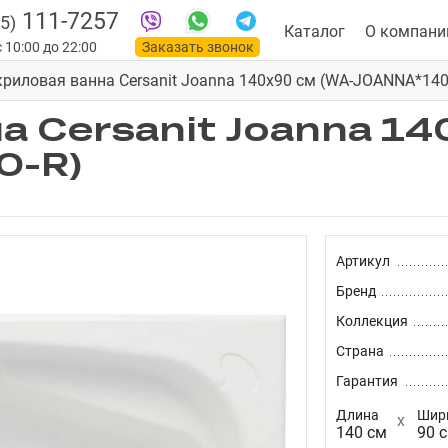
111-7257
5)
Каталог
О компани
 10:00 до 22:00
Заказать звонок
криловая ванна Cersanit Joanna 140x90 см (WA-JOANNA*140
а Cersanit Joanna 14
0-R)
Артикул
Бренд
Коллекция
Страна
Гарантия
Длина
Шир
140 см
90 