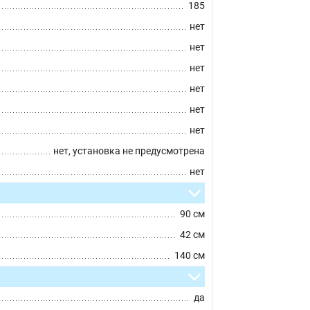
185
нет
нет
нет
нет
нет
нет
нет, установка не предусмотрена
нет
90 см
42 см
140 см
да