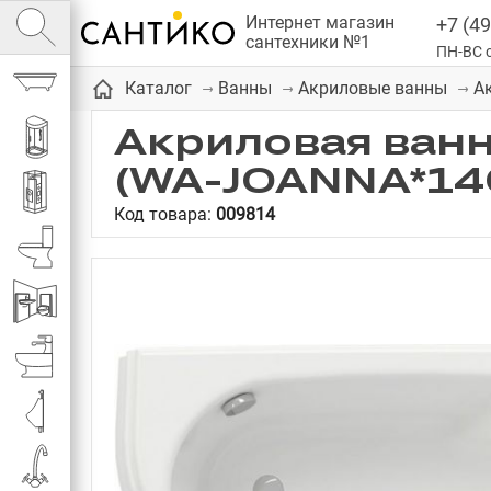
Интернет магазин
+7 (49
сантехники №1
ПН-ВС с
Ванны
А
Каталог
Ванны
Акриловые ванны
Акриловая ванн
Душевые кабины
(WA-JOANNA*14
Душевые
Код товара:
009814
Унитазы
Инсталляции
Биде
Писсуары
Смесители