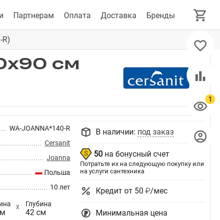
и
Партнерам
Оплата
Доставка
Бренды
-R)
0x90 см
WA-JOANNA*140-R
В наличии:
под заказ
Cersanit
50
на бонусный счет
Joanna
Потратьте их на следующую покупку или
на услуги сантехника
Польша
10 лет
Кредит от 50 ₽/мес
ина
Глубина
см
42 см
Минимальная цена