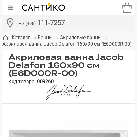
111-7257
+7 (495)
Каталог
Ванны
Акриловые ванны
Акриловая ванна Jacob Delafon 160x90 см (E6D000R-00)
Акриловая ванна Jacob
Delafon 160x90 см
(E6D000R-00)
де
ки
а­
Смесители для
Зеркало-шкаф
Бачки для
Полки в ванную
Сиденья для
Комоды в
Код товара:
009260
встраиваемых
унитазов
унитазов
комнату
ванную комнату
е
систем