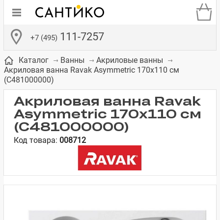
111-7257
+7 (495)
Каталог
Ванны
Акриловые ванны
Акриловая ванна Ravak Asymmetric 170x110 см
(C481000000)
Акриловая ванна Ravak
Asymmetric 170x110 см
де
ки
а­
Смесители для
Зеркало-шкаф
Бачки для
Полки в ванную
Сиденья для
Комоды в
(C481000000)
встраиваемых
унитазов
унитазов
комнату
ванную комнату
Код товара:
008712
е
систем