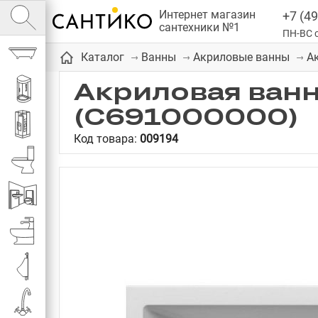
Интернет магазин
+7 (49
сантехники №1
ПН-ВС с
Ванны
А
Каталог
Ванны
Акриловые ванны
Акриловая ванн
Душевые кабины
(C691000000)
Душевые
Код товара:
009194
Унитазы
Инсталляции
Биде
Писсуары
Смесители