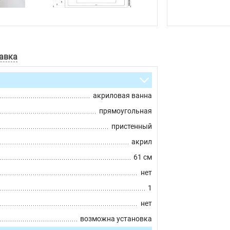
авка
акриловая ванна
прямоугольная
пристенный
акрил
61 см
нет
1
нет
возможна установка