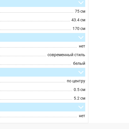
75 см
43.4 см
170 см
нет
современный стиль
белый
по центру
0.5 см
5.2 см
нет