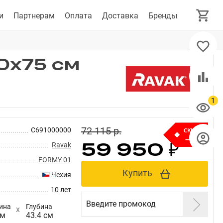
и
Партнерам
Оплата
Доставка
Бренды
0x75 см
72 115 p.
C691000000
–17%
59 950 ₽
Ravak
FORMY 01
Купить
Чехия
10 лет
Введите промокод
ина
Глубина
см
43.4 см