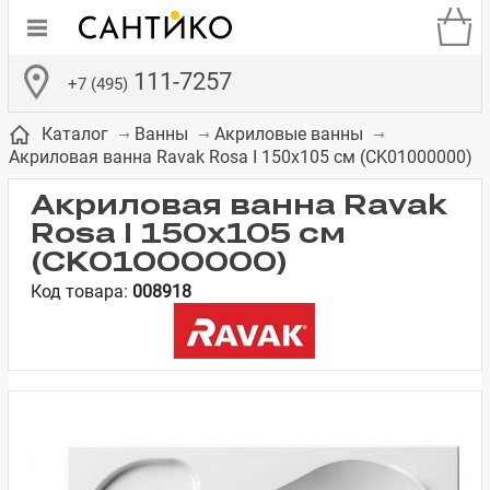
111-7257
+7 (495)
Каталог
Ванны
Акриловые ванны
Акриловая ванна Ravak Rosa I 150x105 см (CK01000000)
Акриловая ванна Ravak
Rosa I 150x105 см
(CK01000000)
де
ки
а­
Смесители для
Зеркало-шкаф
Бачки для
Полки в ванную
Сиденья для
Комоды в
Код товара:
008918
встраиваемых
унитазов
унитазов
комнату
ванную комнату
е
систем