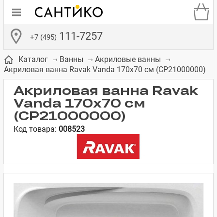
111-7257
+7 (495)
Каталог
Ванны
Акриловые ванны
Акриловая ванна Ravak Vanda 170x70 см (CP21000000)
Акриловая ванна Ravak
Vanda 170x70 см
(CP21000000)
де
ки
а­
Смесители для
Зеркало-шкаф
Бачки для
Полки в ванную
Сиденья для
Комоды в
Код товара:
008523
встраиваемых
унитазов
унитазов
комнату
ванную комнату
е
систем