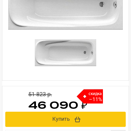
51 823 p.
–11%
46 090 ₽
Купить