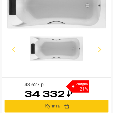
43 627 p.
–21%
34 332 ₽
Купить