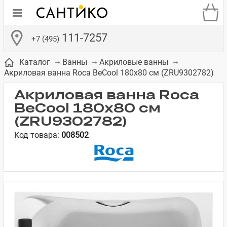
111-7257
+7 (495)
Каталог
Ванны
Акриловые ванны
Акриловая ванна Roca BeCool 180x80 см (ZRU9302782)
Акриловая ванна Roca
BeCool 180x80 см
(ZRU9302782)
де
ки
а­
Смесители для
Зеркало-шкаф
Бачки для
Полки в ванную
Сиденья для
Комоды в
Код товара:
008502
встраиваемых
унитазов
унитазов
комнату
ванную комнату
е
систем