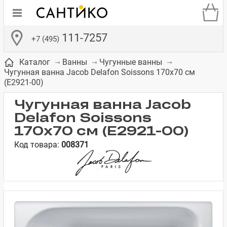
111-7257
+7 (495)
Каталог
Ванны
Чугунные ванны
Чугунная ванна Jacob Delafon Soissons 170x70 см
(E2921-00)
Чугунная ванна Jacob
Delafon Soissons
де
ки
а­
Смесители для
Зеркало-шкаф
Бачки для
Полки в ванную
Сиденья для
Комоды в
170x70 см (E2921-00)
встраиваемых
унитазов
унитазов
комнату
ванную комнату
Код товара:
008371
е
систем