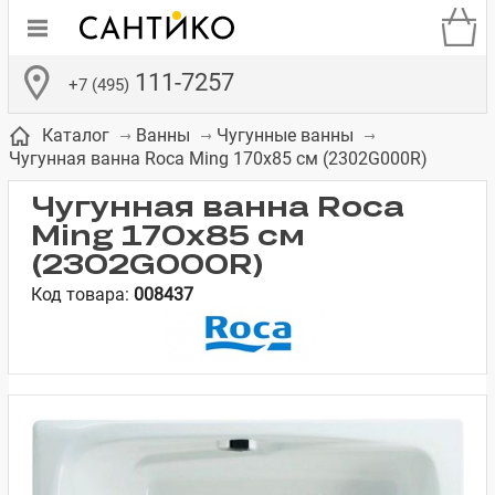
111-7257
+7 (495)
Каталог
Ванны
Чугунные ванны
Чугунная ванна Roca Ming 170x85 см (2302G000R)
Чугунная ванна Roca
Ming 170x85 см
(2302G000R)
де
ки
а­
Смесители для
Зеркало-шкаф
Бачки для
Полки в ванную
Сиденья для
Комоды в
Код товара:
008437
встраиваемых
унитазов
унитазов
комнату
ванную комнату
е
систем