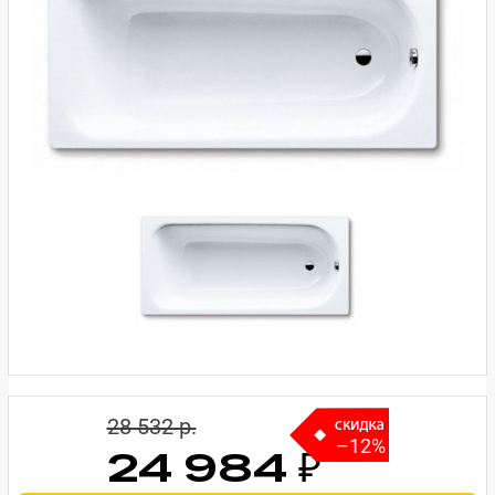
28 532 p.
–12%
24 984 ₽