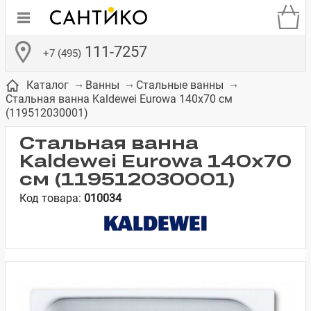
111-7257
+7 (495)
Каталог
Ванны
Стальные ванны
Стальная ванна Kaldewei Eurowa 140x70 см
(119512030001)
Стальная ванна
Kaldewei Eurowa 140x70
де
ки
а­
Смесители для
Зеркало-шкаф
Бачки для
Полки в ванную
Сиденья для
Комоды в
см (119512030001)
встраиваемых
унитазов
унитазов
комнату
ванную комнату
Код товара:
010034
е
систем